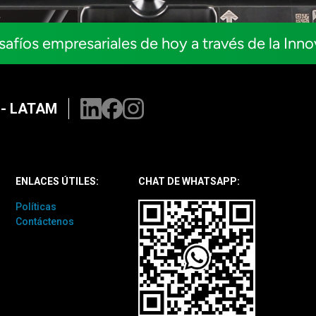
safíos empresariales de hoy a través de la Inn
 - LATAM
ENLACES ÚTILES:
CHAT DE WHATSAPP:
Políticas
Contáctenos